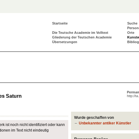
Startseite
Suche
Person
Die Teutsche Academie im Volltext
Orte
Gliederung der Teutschen Academie
Kunst
Übersetzungen
Biblio
Perman
es Saturn
http://t
Wurde geschaffen von
Unbekannter antiker Künstler
k ist noch nicht identifiziert oder kann
ionen im Text nicht eindeutig