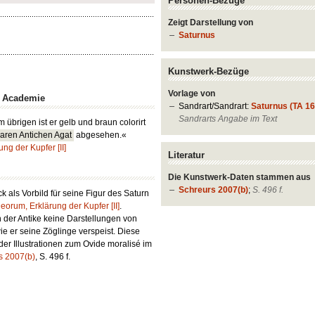
Personen-Bezüge
Zeigt Darstellung von
Saturnus
Kunstwerk-Bezüge
Vorlage von
n Academie
Sandrart/Sandrart:
Saturnus (TA 168
Sandrarts Angabe im Text
 übrigen ist er gelb und braun colorirt
aren Antichen Agat
abgesehen.«
ng der Kupfer [II]
Literatur
Die Kunstwerk-Daten stammen aus
Schreurs 2007(b)
;
S. 496 f.
k als Vorbild für seine Figur des Saturn
eorum, Erklärung der Kupfer [II]
.
n der Antike keine Darstellungen von
ie er seine Zöglinge verspeist. Diese
er Illustrationen zum
Ovide moralisé
im
s 2007(b)
, S. 496 f.