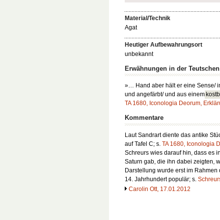
Material/Technik
Agat
Heutiger Aufbewahrungsort
unbekannt
Erwähnungen in der Teutsche
»… Hand aber hält er eine Sense/ im
und angefärbt/ und aus einem
kostb
TA 1680, Iconologia Deorum, Erkläru
Kommentare
Laut Sandrart diente das antike Stüc
auf Tafel C; s.
TA 1680, Iconologia D
Schreurs wies darauf hin, dass es i
Saturn gab, die ihn dabei zeigten, w
Darstellung wurde erst im Rahmen d
14. Jahrhundert populär; s.
Schreur
Carolin Ott, 17.01.2012