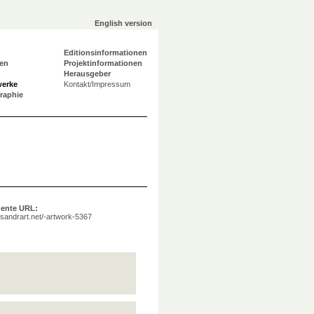
English version
Editionsinformationen
en
Projektinformationen
Herausgeber
werke
Kontakt/Impressum
graphie
ente URL:
a.sandrart.net/-artwork-5367