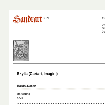
St
Di
Gl
Üb
Skylla (Cartari, Imagini)
Basis-Daten
Datierung
1647