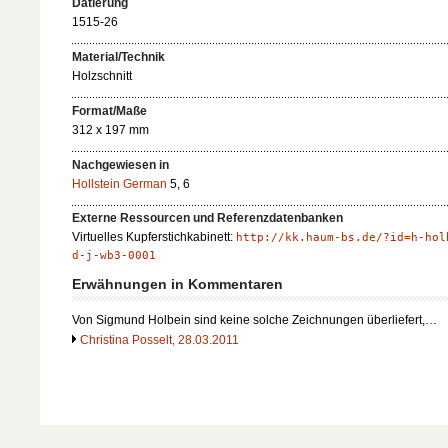
Datierung
1515-26
Material/Technik
Holzschnitt
Format/Maße
312 x 197 mm
Nachgewiesen in
Hollstein German
5, 6
Externe Ressourcen und Referenzdatenbanken
Virtuelles Kupferstichkabinett:
http://kk.haum-bs.de/?id=h-hol
d-j-wb3-0001
Erwähnungen in Kommentaren
Von Sigmund Holbein sind keine solche Zeichnungen überliefert,…
Christina Posselt, 28.03.2011