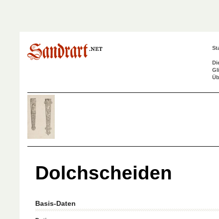
St
Di
Gl
Üb
Dolchscheiden
Basis-Daten