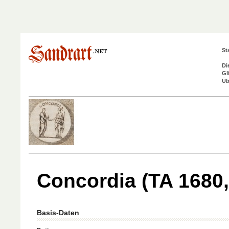
St
Di
Gl
Üb
Concordia (TA 1680, 
Basis-Daten