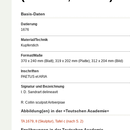
Basis-Daten
Datierung
1676
Material/Technik
Kupferstich
Format/Maße
370 x 240 mm (Blatt); 319 x 202 mm (Platte); 312 x 204 mm (Bild)
Inschriften
PAETUS et ARIA
Signatur und Bezeichnung
I. D. Sandrart delineavit
R. Collin sculpsit Antverpiae
Abbildung(en) in der »Teutschen Academie«
TA 1679, II (Skulptur), Tafel c (nach S. 2)
Erwähnungen in der Teutschen Academie