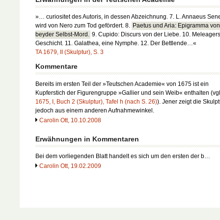
»… curiositet des Autoris, in dessen Abzeichnung. 7. L. Annaeus Sen
wird von Nero zum Tod gefördert. 8.
Paetus und Aria: Epigramma von 
beyder Selbst-Mord.
9. Cupido: Discurs von der Liebe. 10. Meleager
Geschicht. 11. Galathea, eine Nymphe. 12. Der Bettlende…«
TA 1679, II (Skulptur), S. 3
Kommentare
Bereits im ersten Teil der »Teutschen Academie« von 1675 ist ein
Kupferstich der Figurengruppe »Gallier und sein Weib« enthalten (vg
1675, I, Buch 2 (Skulptur), Tafel h (nach S. 26)
). Jener zeigt die Skulpt
jedoch aus einem anderen Aufnahmewinkel.
Carolin Ott, 10.10.2008
Erwähnungen in Kommentaren
Bei dem vorliegenden Blatt handelt es sich um den ersten der b…
Carolin Ott, 19.02.2009