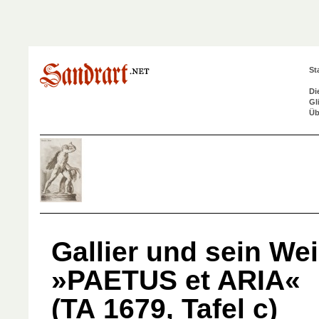
St
Di
Gl
Üb
Gallier und sein Wei
»PAETUS et ARIA«
(TA 1679, Tafel c)