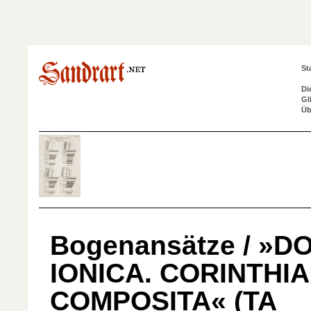
St
Di
Gl
Üb
Bogenansätze / »D
IONICA. CORINTHIA
COMPOSITA« (TA