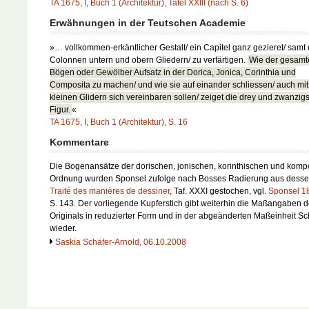
TA 1675, I, Buch 1 (Architektur), Tafel XXIII (nach S. 6)
Erwähnungen in der Teutschen Academie
»… vollkommen-erkäntlicher Gestalt/ ein Capitel ganz gezieret/ samt 
Colonnen untern und obern Gliedern/ zu verfärtigen.
Wie der gesam
Bögen oder Gewölber Aufsatz in der Dorica, Jonica, Corinthia und
Composita zu machen/ und wie sie auf einander schliessen/ auch mit
kleinen Glidern sich vereinbaren sollen/ zeiget die drey und zwanzig
Figur.
«
TA 1675, I, Buch 1 (Architektur), S. 16
Kommentare
Die Bogenansätze der dorischen, jonischen, korinthischen und komp
Ordnung wurden Sponsel zufolge nach Bosses Radierung aus dess
Traité des manières de dessiner
, Taf. XXXI gestochen, vgl.
Sponsel 1
S. 143. Der vorliegende Kupferstich gibt weiterhin die Maßangaben 
Originals in reduzierter Form und in der abgeänderten Maßeinheit S
wieder.
Saskia Schäfer-Arnold, 06.10.2008