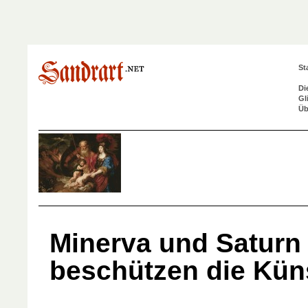
St
Di
Gl
Üb
Minerva und Saturn
beschützen die Kün