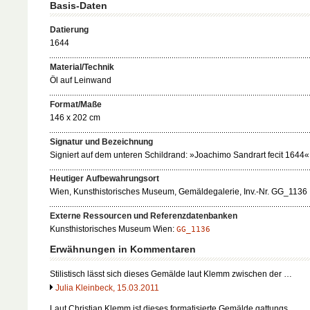
Basis-Daten
Datierung
1644
Material/Technik
Öl auf Leinwand
Format/Maße
146 x 202 cm
Signatur und Bezeichnung
Signiert auf dem unteren Schildrand: »Joachimo Sandrart fecit 1644«
Heutiger Aufbewahrungsort
Wien, Kunsthistorisches Museum, Gemäldegalerie, Inv.-Nr. GG_1136
Externe Ressourcen und Referenzdatenbanken
Kunsthistorisches Museum Wien:
GG_1136
Erwähnungen in Kommentaren
Stilistisch lässt sich dieses Gemälde laut Klemm zwischen der …
Julia Kleinbeck, 15.03.2011
Laut Christian Klemm ist dieses formatisierte Gemälde gattungs…