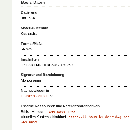
Basis-Daten
Datierung
um 1534
Material/Technik
Kupferstich
Format/Maße
56 mm
Inschriften
'IR HABT MICH/ BESUGT/ M 25. C.
Signatur und Bezeichnung
Monogramm
Nachgewiesen in
Hollstein German
73
Externe Ressourcen und Referenzdatenbanken
British Museum:
1845,0809.1263
Virtuelles Kupferstichkabinett:
http://kk.haum-bs.de/?id=g-pen
ab3-0059