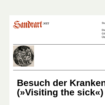
St
Di
Gl
Üb
Besuch der Kranke
(»Visiting the sick«)