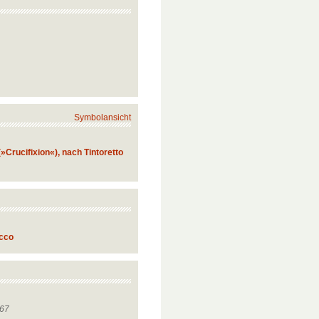
Symbolansicht
»Crucifixion«), nach Tintoretto
occo
 67