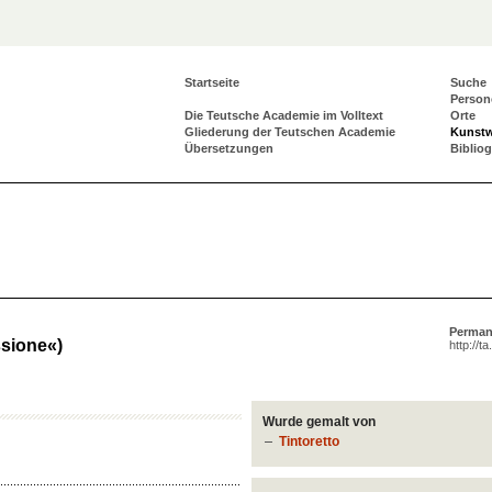
Startseite
Suche
Person
Die Teutsche Academie im Volltext
Orte
Gliederung der Teutschen Academie
Kunst
Übersetzungen
Biblio
Perman
ssione«)
http://t
Wurde gemalt von
Tintoretto