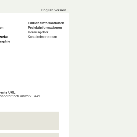
English version
Editionsinformationen
en
Projektinformationen
Herausgeber
werke
Kontakt/Impressum
graphie
ente URL:
a.sandrart.net/-artwork-3449