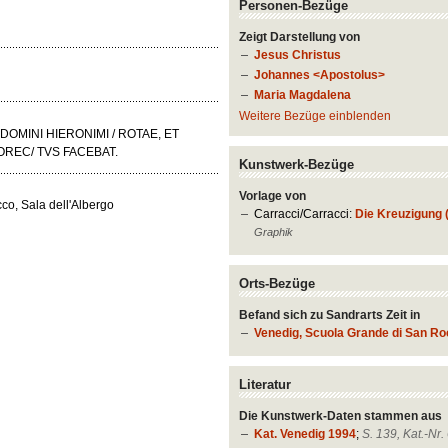
Personen-Bezüge
Zeigt Darstellung von
Jesus Christus
Johannes <Apostolus>
Maria Magdalena
Weitere Bezüge einblenden
 DOMINI HIERONIMI / ROTAE, ET
OREC/ TVS FACEBAT.
Kunstwerk-Bezüge
Vorlage von
o, Sala dell'Albergo
Carracci/Carracci:
Die Kreuzigung (
Graphik
Orts-Bezüge
Befand sich zu Sandrarts Zeit in
Venedig, Scuola Grande di San R
Literatur
Die Kunstwerk-Daten stammen aus
Kat. Venedig 1994
;
S. 139, Kat.-Nr.