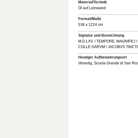
Material/Technik
Öl auf Leinwand
Format/Maße
536 x 1224 cm
Signatur und Bezeichnung
M.D.LXV. / TEMPORE. MAGNIFICI /
COLLE GARVM / JACOBVS TINCT
Heutiger Aufbewahrungsort
Venedig, Scuola Grande di San Rocc