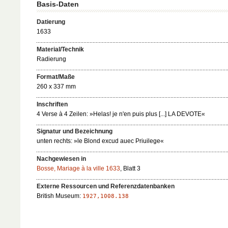
Basis-Daten
Datierung
1633
Material/Technik
Radierung
Format/Maße
260 x 337 mm
Inschriften
4 Verse à 4 Zeilen: »Helas! je n'en puis plus [...] LA DEVOTE«
Signatur und Bezeichnung
unten rechts: »le Blond excud auec Priuilege«
Nachgewiesen in
Bosse, Mariage à la ville 1633
, Blatt 3
Externe Ressourcen und Referenzdatenbanken
British Museum:
1927,1008.138