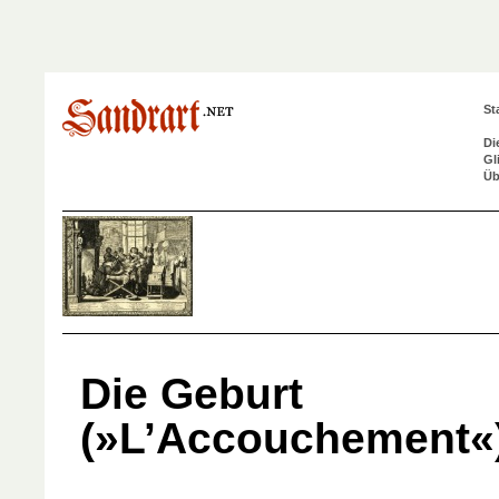
St
Di
Gl
Üb
Die Geburt
(»L’Accouchement«