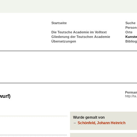
Startseite
Suche
Person
Die Teutsche Academie im Volltext
Orte
Gliederung der Teutschen Academie
Kunst
Übersetzungen
Biblio
Perman
wurf)
http://t
Wurde gemalt von
Schönfeld, Johann Heinrich