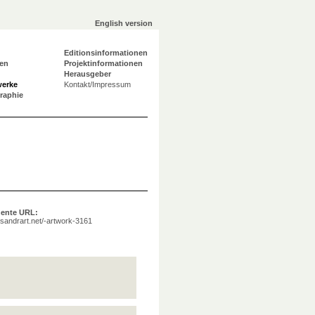
English version
Editionsinformationen
en
Projektinformationen
Herausgeber
werke
Kontakt/Impressum
graphie
ente URL:
a.sandrart.net/-artwork-3161