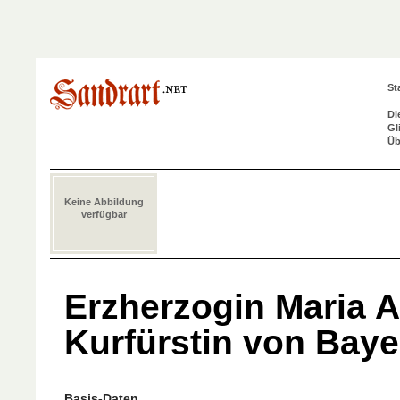
St
Di
Gl
Üb
Keine Abbildung
verfügbar
Erzherzogin Maria 
Kurfürstin von Baye
Basis-Daten