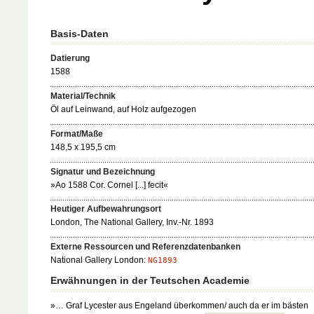
Basis-Daten
Datierung
1588
Material/Technik
Öl auf Leinwand, auf Holz aufgezogen
Format/Maße
148,5 x 195,5 cm
Signatur und Bezeichnung
»Ao 1588 Cor. Cornel [...] fecit«
Heutiger Aufbewahrungsort
London, The National Gallery, Inv.-Nr. 1893
Externe Ressourcen und Referenzdatenbanken
National Gallery London:
NG1893
Erwähnungen in der Teutschen Academie
»… Graf Lycester aus Engeland überkommen/ auch da er im bästen