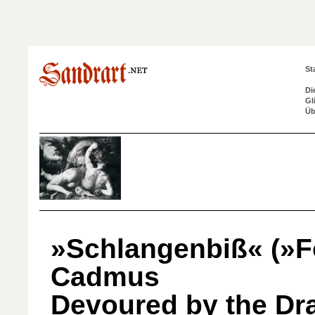
St
Di
Gl
Üb
»Schlangenbiß« (»F
Cadmus
Devoured by the Dr