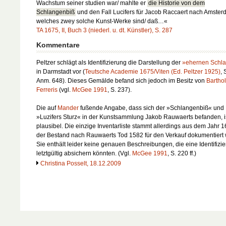
Wachstum seiner studien war/ mahlte er
die Historie von dem
Schlangenbiß
und den Fall Lucifers für Jacob Raccaert nach Amster
welches zwey solche Kunst-Werke sind/ daß…«
TA 1675, II, Buch 3 (niederl. u. dt. Künstler), S. 287
Kommentare
Peltzer schlägt als Identifizierung die Darstellung der
»ehernen Schl
in Darmstadt vor (
Teutsche Academie 1675/Viten (Ed. Peltzer 1925)
, 
Anm. 648). Dieses Gemälde befand sich jedoch im Besitz von
Bartho
Ferreris
(vgl.
McGee 1991
, S. 237).
Die auf
Mander
fußende Angabe, dass sich der »Schlangenbiß« und
»Luzifers Sturz« in der Kunstsammlung Jakob Rauwaerts befanden, i
plausibel. Die einzige Inventarliste stammt allerdings aus dem Jahr 1
der Bestand nach Rauwaerts Tod 1582 für den Verkauf dokumentiert
Sie enthält leider keine genauen Beschreibungen, die eine Identifizi
letztgültig absichern könnten. (Vgl.
McGee 1991
, S. 220 ff.)
Christina Posselt, 18.12.2009