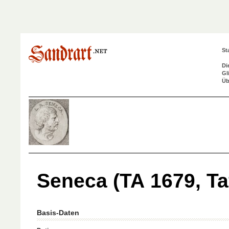
St
Di
Gl
Üb
Seneca (TA 1679, Ta
Basis-Daten