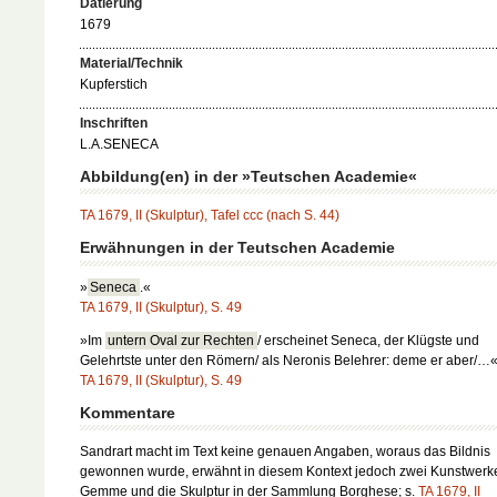
Datierung
1679
Material/Technik
Kupferstich
Inschriften
L.A.SENECA
Abbildung(en) in der »Teutschen Academie«
TA 1679, II (Skulptur), Tafel ccc (nach S. 44)
Erwähnungen in der Teutschen Academie
»
Seneca
.«
TA 1679, II (Skulptur), S. 49
»Im
untern Oval zur Rechten
/ erscheinet Seneca, der Klügste und
Gelehrtste unter den Römern/ als Neronis Belehrer: deme er aber/…
TA 1679, II (Skulptur), S. 49
Kommentare
Sandrart macht im Text keine genauen Angaben, woraus das Bildnis
gewonnen wurde, erwähnt in diesem Kontext jedoch zwei Kunstwerke
Gemme und die Skulptur in der Sammlung Borghese; s.
TA 1679, II