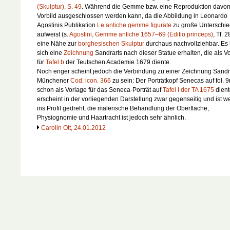
(Skulptur), S. 49
. Während die Gemme bzw. eine Reproduktion davon
Vorbild ausgeschlossen werden kann, da die Abbildung in Leonardo
Agostinis Publikation
Le antiche gemme figurate
zu große Unterschi
aufweist (s.
Agostini, Gemme antiche 1657–69 (Editio princeps)
, Tf. 2
eine Nähe zur
borghesischen Skulptur
durchaus nachvollziehbar. Es 
sich eine
Zeichnung
Sandrarts nach dieser Statue erhalten, die als V
für
Tafel b
der
Teutschen Academie
1679 diente.
Noch enger scheint jedoch die Verbindung zu einer Zeichnung Sandr
Münchener
Cod. icon. 366
zu sein: Der Porträtkopf Senecas auf fol. 9r
schon als Vorlage für das Seneca-Porträt auf
Tafel I der TA 1675
dient
erscheint in der vorliegenden Darstellung zwar gegenseitig und ist we
ins Profil gedreht, die malerische Behandlung der Oberfläche,
Physiognomie und Haartracht ist jedoch sehr ähnlich.
Carolin Ott, 24.01.2012