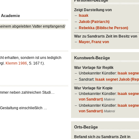
Personen-Bezüge
Zeigt Darstellung von
n Academie
Isaak
Jakob (Patriarch)
seinem abgelebten Vatter empfangend/
Rebekka (Biblische Person)
War zu Sandrarts Zeit im Besitz von
Mayer, Franz von
ht erhalten, sondern ist uns lediglich
Kunstwerk-Bezüge
vgl.
Klemm 1986
, S. 167 f.).
War Vorlage für Replik
Unbekannter Künstler:
Isaak segne
Sandrart:
Isaak segnet Jakob (Repl
War Vorlage für Kopie
ammer neben zahlreichen Studi…
Unbekannter Künstler:
Isaak segne
von Sandrart)
Malerei
Unbekannter Künstler:
Isaak segne
 Gestaltung einschließlich …
von Sandrart)
Malerei
Orts-Bezüge
Befand sich zu Sandrarts Zeit in