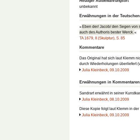
Heutiger Aufbewahrungsort
unbekannt
Erwähnungen in der Teutsche
»
Eben der/ Jacob/ den Segen von 
auch des Authoris bester Werck.
«
TA 1679, II (Skulptur), S. 85
Kommentare
Das Original hat sich laut Klemm nic
durch Wiederholungen überliefert (
Julia Kleinbeck, 09.10.2009
Erwähnungen in Kommentaren
Sandrart erwähnt in seiner Kunstk
Julia Kleinbeck, 08.10.2009
Diese Kopie folgt laut Klemm in der
Julia Kleinbeck, 09.10.2009