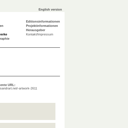
English version
Editionsinformationen
en
Projektinformationen
Herausgeber
werke
Kontakt/Impressum
graphie
ente URL:
a.sandrart.net/-artwork-2611