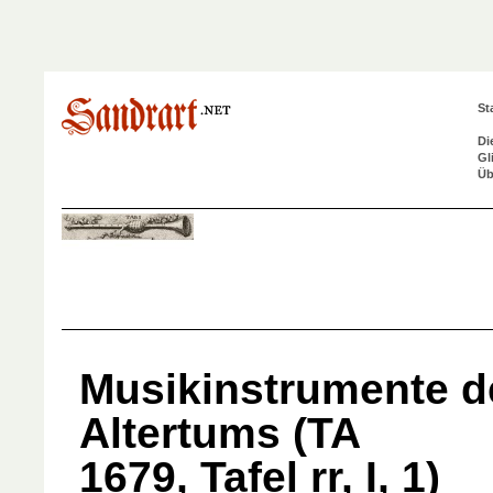
St
Di
Gl
Üb
Musikinstrumente d
Altertums (TA
1679, Tafel rr, I, 1)