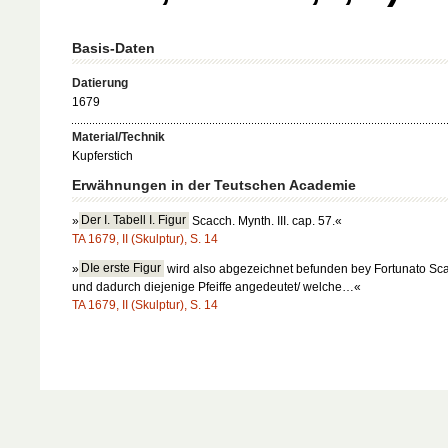
Basis-Daten
Datierung
1679
Material/Technik
Kupferstich
Erwähnungen in der Teutschen Academie
»
Der I. Tabell I. Figur
Scacch. Mynth. III. cap. 57.«
TA 1679, II (Skulptur), S. 14
»
DIe erste Figur
wird also abgezeichnet befunden bey Fortunato Sca
und dadurch diejenige Pfeiffe angedeutet/ welche…«
TA 1679, II (Skulptur), S. 14