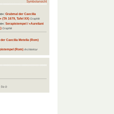
Symbolansicht
ie«:
Grabmal der Caecilia
 (TA 1679, Tafel XX)
Graphik
ie«:
Serapistempel / »Aureliani
X)
Graphik
 der Caecilia Metella (Rom)
pistempel (Rom)
Architektur
. 9a-b