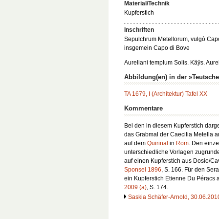
Material/Technik
Kupferstich
Inschriften
Sepulchrum Metellorum, vulgò Cap
insgemein Capo di Bove
Aureliani templum Solis. Käÿs. Aur
Abbildung(en) in der »Teutsch
TA 1679, I (Architektur) Tafel XX
Kommentare
Bei den in diesem Kupferstich darg
das Grabmal der Caecilia Metella 
auf dem
Quirinal
in
Rom
. Den einz
unterschiedliche Vorlagen zugrunde
auf einen Kupferstich aus Dosio/Ca
Sponsel 1896
, S. 166. Für den Ser
ein Kupferstich Etienne Du Péracs
2009 (a)
, S. 174.
Saskia Schäfer-Arnold, 30.06.201