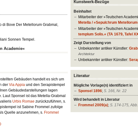
Kunstwerk-Bezüge
Beinhaltet
Mitarbeiter der »Teutschen Academ
Metella / »Sepulchrum Metellorum«
o di Bove Der Metellorum Grabmal,
Mitarbeiter der »Teutschen Academ
templum Solis.« (TA 1679, Tafel X
eliani Sonnen Tempel.
Zeigt Darstellung von
Unbekannter antiker Künstler:
Grab
en Academie«
Architektur
Unbekannter antiker Künstler:
Sera
Literatur
estellten Gebäuden handelt es sich um
an der
Via Appia
und den Serapistempel
Mögliche Vorlage(n) identifiziert in
elnen Gebäudedarstellungen lagen
Sponsel 1896
;
S. 166, Nr. 22
. Laut Sponsel ist das Metella-Grabmal
Wird behandelt in Literatur
valieris
Urbis Romae
zurückzuführen, s.
Frommel 2009(a)
;
S. 174-175, Abb
apistempel ist Sabine Frommel zufolge
 als Quelle anzunehmen, s.
Frommel
0