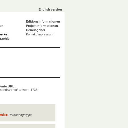
English version
Editionsinformationen
en
Projektinformationen
Herausgeber
werke
Kontakt/Impressum
graphie
ente URL:
a.sandrart.net/-artwork-1736
emie«
Personengruppe