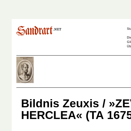
St
Di
Gl
Üb
Bildnis Zeuxis / »Z
HERCLEA« (TA 1675,