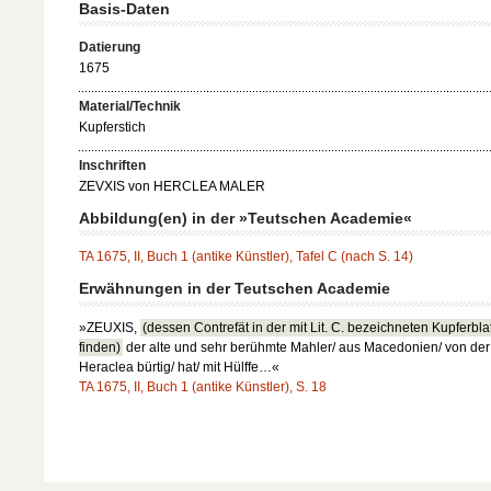
Basis-Daten
Datierung
1675
Material/Technik
Kupferstich
Inschriften
ZEVXIS von HERCLEA MALER
Abbildung(en) in der »Teutschen Academie«
TA 1675, II, Buch 1 (antike Künstler), Tafel C (nach S. 14)
Erwähnungen in der Teutschen Academie
»ZEUXIS,
(dessen Contrefät in der mit Lit. C. bezeichneten Kupferbla
finden)
der alte und sehr berühmte Mahler/ aus Macedonien/ von der
Heraclea bürtig/ hat/ mit Hülffe…«
TA 1675, II, Buch 1 (antike Künstler), S. 18