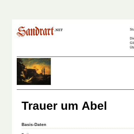
St
Di
Gl
Üb
Trauer um Abel
Basis-Daten