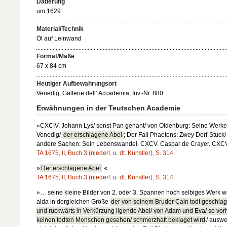
Datierung
um 1629
Material/Technik
Öl auf Leinwand
Format/Maße
67 x 84 cm
Heutiger Aufbewahrungsort
Venedig, Gallerie dell’ Accademia, Inv.-Nr. 880
Erwähnungen in der Teutschen Academie
»CXCIV. Johann Lys/ sonst Pan genant/ von Oldenburg: Seine Werke
Venedig/
der erschlagene Abel
; Der Fall Phaetons: Zwey Dorf-Stuck/
andere Sachen: Sein Lebenswandel. CXCV. Caspar de Crayer. CXC
TA 1675, II, Buch 3 (niederl. u. dt. Künstler), S. 314
»
Der erschlagene Abel
.«
TA 1675, II, Buch 3 (niederl. u. dt. Künstler), S. 314
»… seine kleine Bilder von 2. oder 3. Spannen hoch selbiges Werk we
alda in dergleichen Größe
der von seinem Bruder Cain todt geschla
und ruckwärts in Verkürzung ligende Abel/ von Adam und Eva/ so vor
keinen todten Menschen gesehen/ schmerzhaft beklaget wird
/ auswe