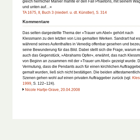
gleich herrlicher Manier mahlte er den Fall Phaëtons, mit seinem Wa
und unten auf…«
TA 1675, II, Buch 3 (niederl. u. dt. Künstler), S. 314
Kommentare
Das selten dargestellte Thema der »Trauer um Abel« gehört nach
Klessmann zu den letzten von Liss gemalten Werken. Sandrart hat es
während seines Aufenthaltes in Venedig offenbar gesehen und beze
seine Bewunderung für das Bild. Dabei stellt sich die Frage, warum er
auch das Gegenstück, »Abrahams Opfer«, erwähnt, das nach Kless
von Beginn an zusammen mit der »Trauer um Abel« gezeigt wurde. D
Vermutung, dass die Pendants auch für einen kirchlichen Auftraggeb
gemalt wurden, ließ sich nicht bestätigen. Die beiden alttestamentlic
Szenen gehen wohl auf einen privaten Auftraggeber zurück (vgl.
Kle
1999
, S. 122–124).
Nicole Hartje-Grave, 20.04.2008