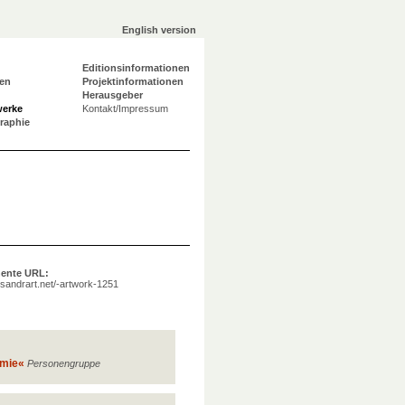
English version
Editionsinformationen
en
Projektinformationen
Herausgeber
werke
Kontakt/Impressum
graphie
ente URL:
a.sandrart.net/-artwork-1251
emie«
Personengruppe