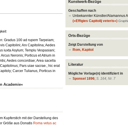
Kunstwerk-Bezüge
Geschaffen nach
Unbekannter Künstler/Alamannus An
(»Effigies Capitolij veteris«)
Graphi
gkeit
Orts-Bezüge
en: Gradus 100 ad rupem Tarpeiam;
Zeigt Darstellung von
is Capitolini; Arx Capitolina; Aedes
Rom, Kapitol
s iuxta Asylum; Templu Vespasiani;
Arcus Neronis; Porticus et Atrium in
ntis; Aedes concordiae; Area sacella
Literatur
 Capitolinus; Pars uiae sacrae.; hic erat
apitoly; Carcer Tulianus, Porticus in
Mögliche Vorlage(n) identifiziert in
Sponsel 1896
;
S. 164, Nr. 7
en Academie«
m Kupferstich mit der Darstellung des
her Größe aus Donatis
Roma vetus ac