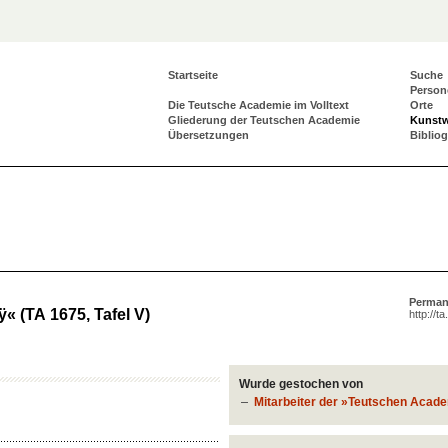
Startseite
Suche
Person
Die Teutsche Academie im Volltext
Orte
Gliederung der Teutschen Academie
Kunst
Übersetzungen
Biblio
Perman
ÿ« (TA 1675, Tafel V)
http://t
Wurde gestochen von
Mitarbeiter der »Teutschen Acad