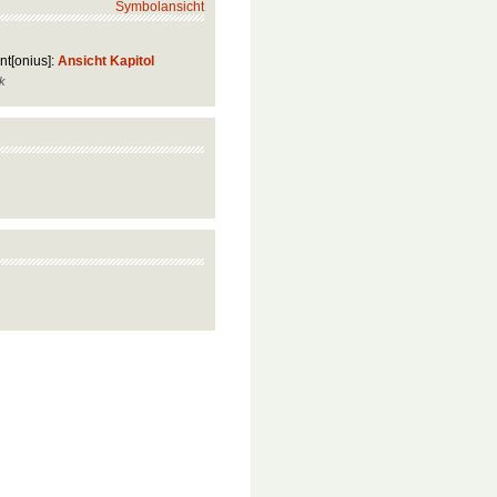
Symbolansicht
t[onius]:
Ansicht Kapitol
k