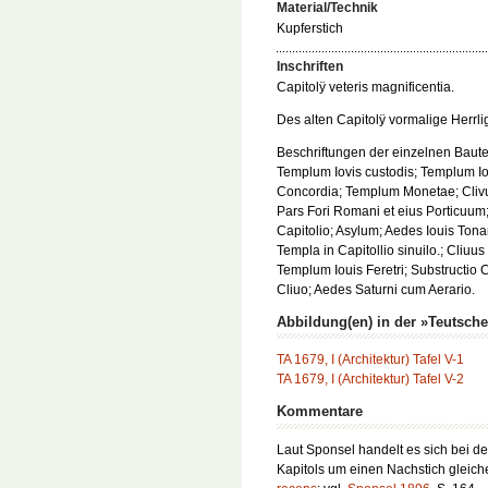
Material/Technik
Kupferstich
Inschriften
Capitolÿ veteris magnificentia.
Des alten Capitolÿ vormalige Herrli
Beschriftungen der einzelnen Baut
Templum Iovis custodis; Templum Iov
Concordia; Templum Monetae; Clivu
Pars Fori Romani et eius Porticuum; 
Capitolio; Asylum; Aedes Iouis Tona
Templa in Capitollio sinuilo.; Cliuus
Templum Iouis Feretri; Substructio C
Cliuo; Aedes Saturni cum Aerario.
Abbildung(en) in der »Teutsch
TA 1679, I (Architektur) Tafel V-1
TA 1679, I (Architektur) Tafel V-2
Kommentare
Laut Sponsel handelt es sich bei de
Kapitols um einen Nachstich gleic