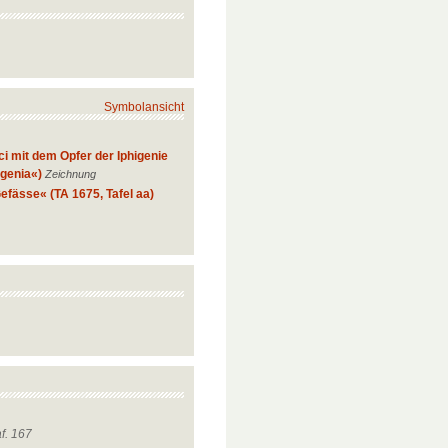
Symbolansicht
ci mit dem Opfer der Iphigenie
figenia«)
Zeichnung
efässe« (TA 1675, Tafel aa)
af. 167