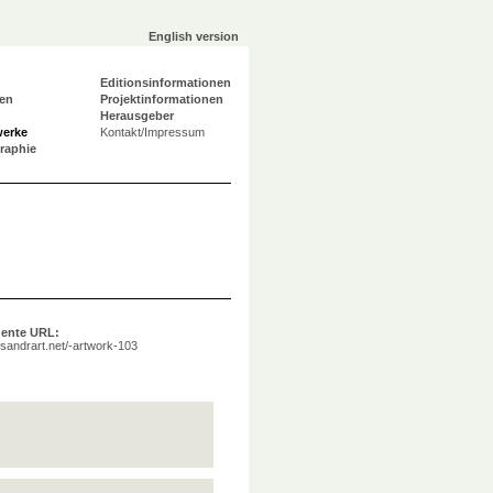
English version
Editionsinformationen
en
Projektinformationen
Herausgeber
werke
Kontakt/Impressum
graphie
ente URL:
a.sandrart.net/-artwork-103