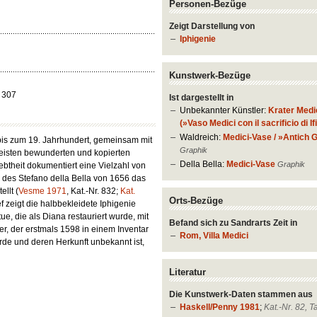
Personen-Bezüge
Zeigt Darstellung von
Iphigenie
Kunstwerk-Bezüge
. 307
Ist dargestellt in
Unbekannter Künstler:
Krater Medi
(»Vaso Medici con il sacrificio di I
Waldreich:
Medici-Vase / »Antich G
bis zum 19. Jahrhundert, gemeinsam mit
Graphik
eisten bewunderten und kopierten
Della Bella:
Medici-Vase
Graphik
ebtheit dokumentiert eine Vielzahl von
 des Stefano della Bella von 1656 das
llt (
Vesme 1971
, Kat.-Nr. 832;
Kat.
Orts-Bezüge
ef zeigt die halbbekleidete Iphigenie
tue, die als Diana restauriert wurde, mit
Befand sich zu Sandrarts Zeit in
er, der erstmals 1598 in einem Inventar
Rom, Villa Medici
rde und deren Herkunft unbekannt ist,
Literatur
Die Kunstwerk-Daten stammen aus
Haskell/Penny 1981
;
Kat.-Nr. 82, T