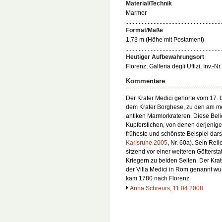
Material/Technik
Marmor
Format/Maße
1,73 m (Höhe mit Postament)
Heutiger Aufbewahrungsort
Florenz, Galleria degli Uffizi, Inv.-Nr
Kommentare
Der Krater Medici gehörte vom 17. 
dem Krater Borghese, zu den am m
antiken Marmorkrateren. Diese Beli
Kupferstichen, von denen derjenige
früheste und schönste Beispiel darste
Karlsruhe 2005
, Nr. 60a). Sein Reli
sitzend vor einer weiteren Göttersta
Kriegern zu beiden Seiten. Der Krat
der Villa Medici in Rom genannt wu
kam 1780 nach Florenz.
Anna Schreurs, 11.04.2008