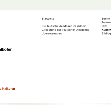
Startseite
Suche
Person
Die Teutsche Academie im Volltext
Orte
Gliederung der Teutschen Academie
Kunst
Übersetzungen
Biblio
alkofen
e Kalkofen