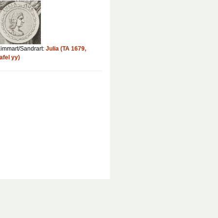
immart/Sandrart:
Julia (TA 1679,
afel yy)