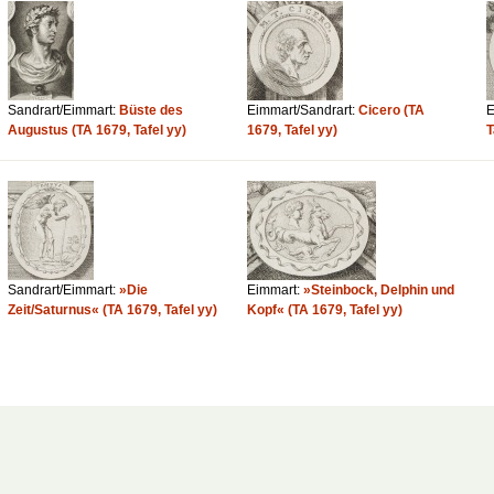
Sandrart/Eimmart:
Büste des
Eimmart/Sandrart:
Cicero (TA
E
Augustus (TA 1679, Tafel yy)
1679, Tafel yy)
T
Sandrart/Eimmart:
»Die
Eimmart:
»Steinbock, Delphin und
Zeit/Saturnus« (TA 1679, Tafel yy)
Kopf« (TA 1679, Tafel yy)