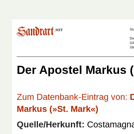
St
Di
Gl
Üb
Der Apostel Markus (
Zum Datenbank-Eintrag von:
D
Markus (»St. Mark«)
Quelle/Herkunft:
Costamagna, 