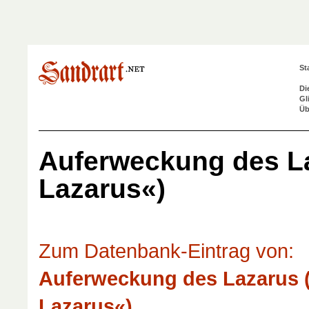
St
Di
Gl
Üb
Auferweckung des La
Lazarus«)
Zum Datenbank-Eintrag von:
Auferweckung des Lazarus (
Lazarus«)