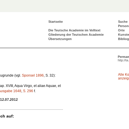
Startseite
Suche
Person
Die Teutsche Academie im Volltext
Orte
Gliederung der Teutschen Academie
Kunst
Übersetzungen
Biblio
Perman
http://t
Alle K
 zugrunde (vgl.
Sponsel 1896
, S. 32):
anzei
Kap. XVIII,
Aqua Virgo, et aliae Aquae, et
Ausgabe 1648
,
S. 296
f.
12.07.2012
ch auf: