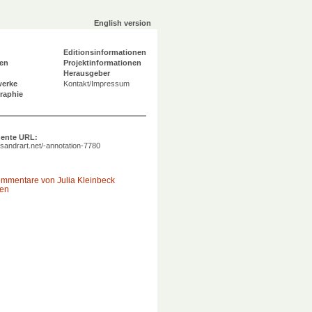
English version
Editionsinformationen
en
Projektinformationen
Herausgeber
werke
Kontakt/Impressum
graphie
ente URL:
a.sandrart.net/-annotation-7780
ommentare von Julia Kleinbeck
gen