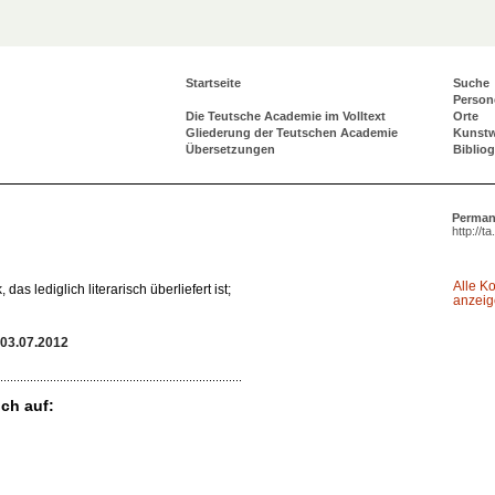
Startseite
Suche
Person
Die Teutsche Academie im Volltext
Orte
Gliederung der Teutschen Academie
Kunst
Übersetzungen
Biblio
Perman
http://t
Alle K
as lediglich literarisch überliefert ist;
anzei
03.07.2012
ch auf: