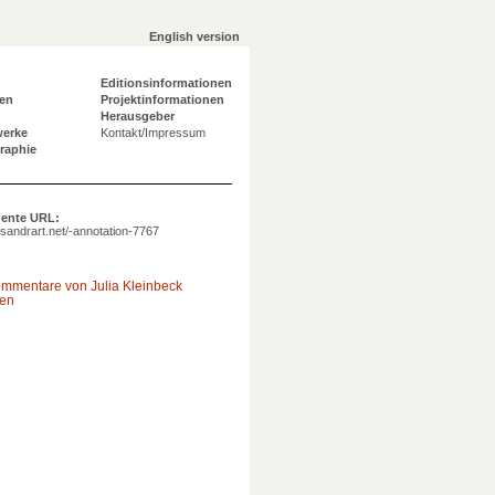
English version
Editionsinformationen
en
Projektinformationen
Herausgeber
werke
Kontakt/Impressum
graphie
ente URL:
a.sandrart.net/-annotation-7767
ommentare von Julia Kleinbeck
gen