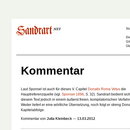
St
Di
Gl
Üb
Kommentar
Laut Sponsel ist auch für dieses
V. Capitel
Donatis Roma Vetus
die
Hauptreferenzquelle (vgl.
Sponsel 1896
, S. 32). Sandrart bedient sic
diesem Text jedoch in einem äußerst freien, kompilatorischen Verfahr
Weder liefert er eine wörtliche Übersetzung, noch folgt er streng Dona
Kapitelabfolge.
Kommentar von
Julia Kleinbeck
—
13.03.2012