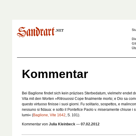
St
Di
Gl
Üb
Kommentar
Bei Baglione findet sich kein präzises Sterbedatum, vielmehr endet do
Vita mit den Worten »Ritrouossi Cope finalmente morto; e Dio sa co
questo virtuoso finisse i suoi giorni. Fu solitario, sospettos, e malinconi
nessuno si fidaua: e sotto il Pontefice Paolo v. miseramente chiuse i 
lumi« (
Baglione, Vite 1642
, S. 101).
Kommentar von
Julia Kleinbeck
—
07.02.2012