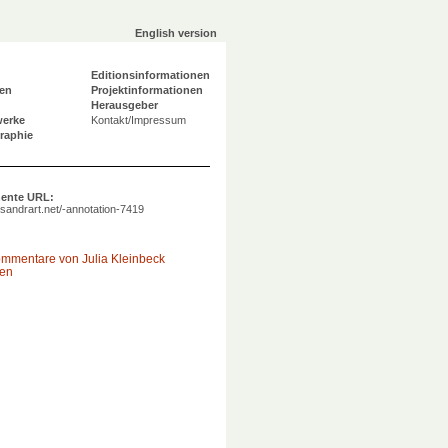
English version
Editionsinformationen
en
Projektinformationen
Herausgeber
werke
Kontakt/Impressum
graphie
ente URL:
a.sandrart.net/-annotation-7419
ommentare von Julia Kleinbeck
gen