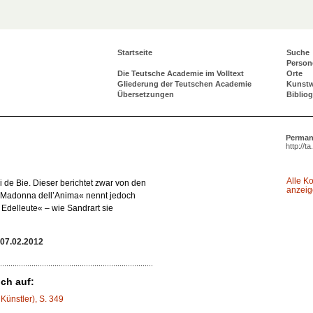
Startseite
Suche
Person
Die Teutsche Academie im Volltext
Orte
Gliederung der Teutschen Academie
Kunst
Übersetzungen
Biblio
Perman
http://t
Alle K
i de Bie. Dieser berichtet zwar von den
anzei
Madonna dell’Anima
« nennt jedoch
Edelleute« – wie Sandrart sie
07.02.2012
ch auf:
. Künstler), S. 349