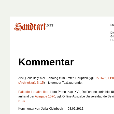
St
Di
Gl
Üb
Kommentar
Als Quelle liegt hier – analog zum Ersten Hauptteil (vgl.
TA 1675, I, B
(Architektur), S. 15
) – folgender Text zugrunde:
Palladio, I quattro libri
, Libro Primo, Kap. XVII,
Dell’ordine corinthio
, ü
anhand der
Ausgabe 1570
, vgl. Online-Ausgabe Universidad de Sevil
S. 37
.
Kommentar von
Julia Kleinbeck
—
03.02.2012