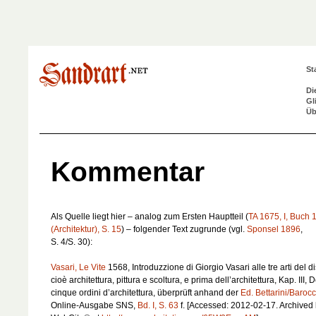
St
Di
Gl
Üb
Kommentar
Als Quelle liegt hier – analog zum Ersten Hauptteil (
TA 1675, I, Buch 
(Architektur), S. 15
) – folgender Text zugrunde (vgl.
Sponsel 1896
,
S. 4/S. 30):
Vasari, Le Vite
1568,
Introduzzione di Giorgio Vasari alle tre arti del 
cioè architettura, pittura e scoltura, e prima dell’architettura
, Kap. III,
D
cinque ordini d’architettura
, überprüft anhand der
Ed. Bettarini/Barocc
Online-Ausgabe SNS,
Bd. I, S. 63
f. [Accessed: 2012-02-17. Archived