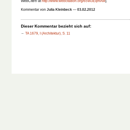
WebCite® at
http://www.webcitation.org/65W3EqmAM
].
Kommentar von
Julia Kleinbeck
—
03.02.2012
Dieser Kommentar bezieht sich auf:
TA 1679, I (Architektur), S. 11