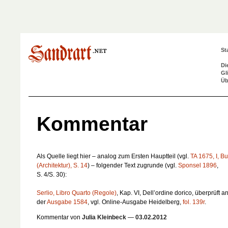
St
Di
Gl
Üb
Kommentar
Als Quelle liegt hier – analog zum Ersten Hauptteil (vgl.
TA 1675, I, B
(Architektur), S. 14
) – folgender Text zugrunde (vgl.
Sponsel 1896
,
S. 4/S. 30):
Serlio, Libro Quarto (Regole)
, Kap. VI,
Dell’ordine dorico
, überprüft 
der
Ausgabe 1584
, vgl. Online-Ausgabe Heidelberg,
fol. 139r
.
Kommentar von
Julia Kleinbeck
—
03.02.2012