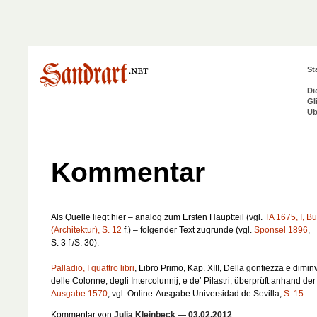
St
Di
Gl
Üb
Kommentar
Als Quelle liegt hier – analog zum Ersten Hauptteil (vgl.
TA 1675, I, B
(Architektur), S. 12
f.) – folgender Text zugrunde (vgl.
Sponsel 1896
,
S. 3 f./S. 30):
Palladio, I quattro libri
, Libro Primo, Kap. XIII,
Della gonfiezza e dimin
delle Colonne, degli Intercolunnij, e de’ Pilastri
, überprüft anhand der
Ausgabe 1570
, vgl. Online-Ausgabe Universidad de Sevilla,
S. 15
.
Kommentar von
Julia Kleinbeck
—
03.02.2012