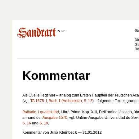
St
Di
Gl
Üb
Kommentar
Als Quelle liegt hier – analog zum Ersten Hauptteil der
Teutschen Ac
(vgl.
TA 1675. I, Buch 1 (Architektur), S. 13
) – folgender Text zugrunde
Palladio, I quattro libri
, Libro Primo, Kap. XIIII,
Dell’ordine toscano
, üb
anhand der
Ausgabe 1570
, vgl. Online-Ausgabe Universidad de Sevil
S. 16
und
S. 19
.
Kommentar von
Julia Kleinbeck
—
31.01.2012