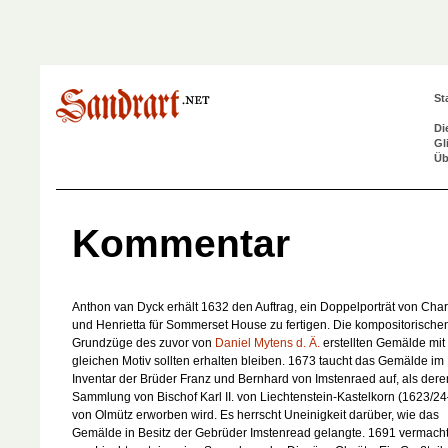
St
Di
Gl
Üb
Kommentar
Anthon van Dyck erhält 1632 den Auftrag, ein Doppelporträt von Charl
und Henrietta für Sommerset House zu fertigen. Die kompositorische
Grundzüge des zuvor von
Daniel Mytens d. Ä.
erstellten Gemälde mi
gleichen Motiv sollten erhalten bleiben. 1673 taucht das Gemälde im
Inventar der Brüder Franz und Bernhard von Imstenraed auf, als dere
Sammlung von Bischof Karl II. von Liechtenstein-Kastelkorn (1623/2
von Olmütz erworben wird. Es herrscht Uneinigkeit darüber, wie das
Gemälde in Besitz der Gebrüder Imstenread gelangte. 1691 vermacht