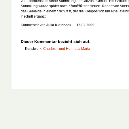
von Liechtenstein seine Sammlung der Diozöse Olmütz. Ein Großteil 
Sammlung wurde später nach Křomĕřiž transferiert. Robert van Voerst
das Gemälde in einem Stich fest, der die Komposition um eine latein
Inschrift ergänzt.
Kommentar von
Julia Kleinbeck
—
16.02.2009
Dieser Kommentar bezieht sich auf:
Kunstwerk:
Charles I. und Henrietta Maria