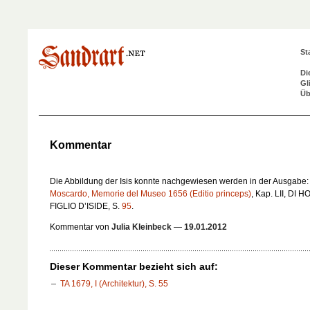
St
Di
Gl
Üb
Kommentar
Die Abbildung der Isis konnte nachgewiesen werden in der Ausgabe:
Moscardo, Memorie del Museo 1656 (Editio princeps)
, Kap. LII,
DI H
FIGLIO D’ISIDE
, S.
95
.
Kommentar von
Julia Kleinbeck
—
19.01.2012
Dieser Kommentar bezieht sich auf:
TA 1679, I (Architektur), S. 55