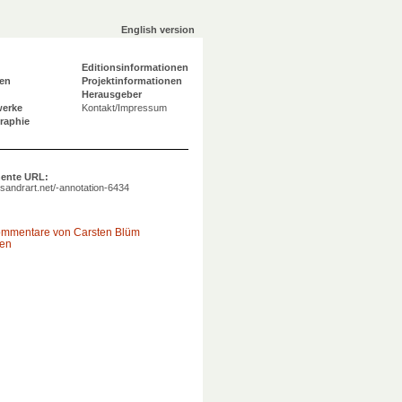
English version
Editionsinformationen
en
Projektinformationen
Herausgeber
werke
Kontakt/Impressum
graphie
ente URL:
a.sandrart.net/-annotation-6434
ommentare von Carsten Blüm
gen