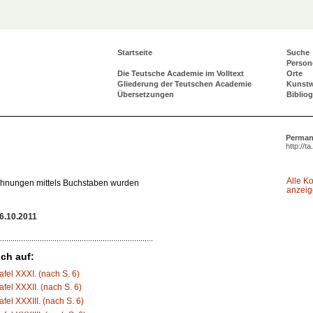
Startseite
Suche
Person
Die Teutsche Academie im Volltext
Orte
Gliederung der Teutschen Academie
Kunst
Übersetzungen
Biblio
Perman
http://t
Alle K
hnungen mittels Buchstaben wurden
anzei
6.10.2011
ch auf:
Tafel XXXI. (nach S. 6)
afel XXXII. (nach S. 6)
afel XXXIII. (nach S. 6)