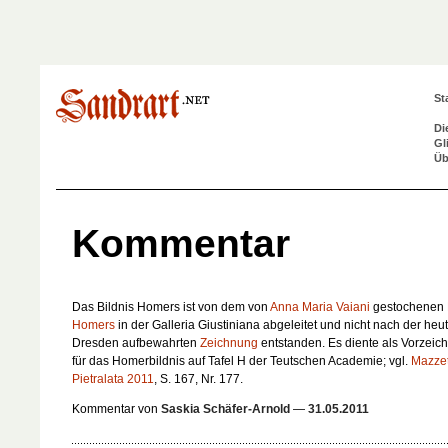
St
Di
Gl
Üb
Kommentar
Das Bildnis Homers ist von dem von
Anna Maria Vaiani
gestochenen
Homers
in der Galleria Giustiniana abgeleitet und nicht nach der heut
Dresden aufbewahrten
Zeichnung
entstanden. Es diente als Vorzeic
für das Homerbildnis auf Tafel H der Teutschen Academie; vgl.
Mazzett
Pietralata 2011
, S. 167, Nr. 177.
Kommentar von
Saskia Schäfer-Arnold
—
31.05.2011