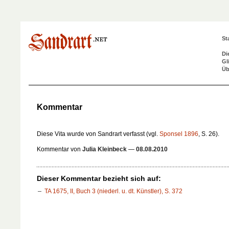
St
Di
Gl
Üb
Kommentar
Diese Vita wurde von Sandrart verfasst (vgl.
Sponsel 1896
, S. 26).
Kommentar von
Julia Kleinbeck
—
08.08.2010
Dieser Kommentar bezieht sich auf:
TA 1675, II, Buch 3 (niederl. u. dt. Künstler), S. 372