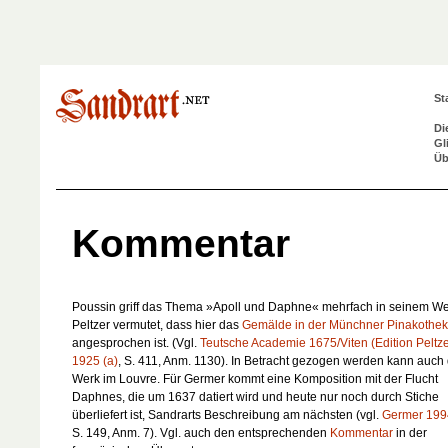
St
Di
Gl
Üb
Kommentar
Poussin griff das Thema »Apoll und Daphne« mehrfach in seinem We
Peltzer vermutet, dass hier das
Gemälde in der Münchner Pinakothek
angesprochen ist. (Vgl.
Teutsche Academie 1675/Viten (Edition Peltze
1925 (a)
, S. 411, Anm. 1130). In Betracht gezogen werden kann auch
Werk im Louvre. Für Germer kommt eine Komposition mit der Flucht
Daphnes, die um 1637 datiert wird und heute nur noch durch Stiche
überliefert ist, Sandrarts Beschreibung am nächsten (vgl.
Germer 199
S. 149, Anm. 7). Vgl. auch den entsprechenden
Kommentar
in der