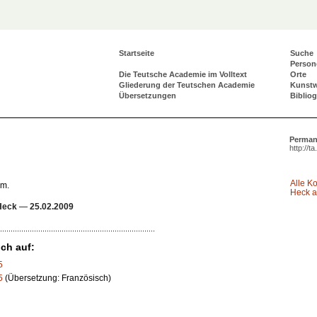
Startseite
Suche
Person
Die Teutsche Academie im Volltext
Orte
Gliederung der Teutschen Academie
Kunst
Übersetzungen
Biblio
Perman
http://t
Alle K
um.
Heck a
Heck
—
25.02.2009
ch auf:
5
5
(Übersetzung: Französisch)