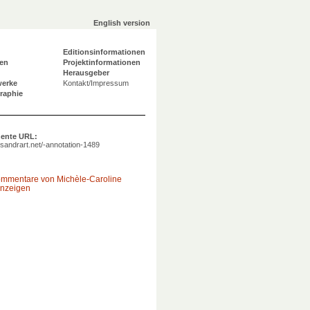
English version
Editionsinformationen
en
Projektinformationen
Herausgeber
werke
Kontakt/Impressum
graphie
ente URL:
a.sandrart.net/-annotation-1489
ommentare von Michèle-Caroline
nzeigen