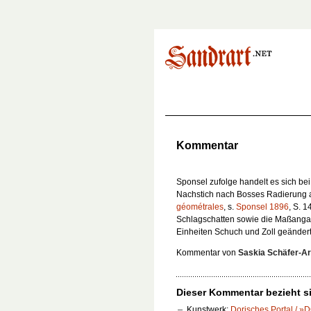
Kommentar
Sponsel zufolge handelt es sich be
Nachstich nach Bosses Radierung a
géométrales
, s.
Sponsel 1896
, S. 
Schlagschatten sowie die Maßangabe
Einheiten Schuch und Zoll geändert
Kommentar von
Saskia Schäfer-Ar
Dieser Kommentar bezieht si
Kunstwerk:
Dorisches Portal / »D