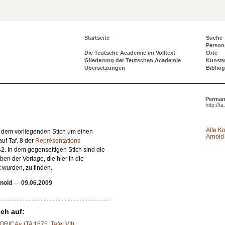
Startseite
Suche
Person
Die Teutsche Academie im Volltext
Orte
Gliederung der Teutschen Academie
Kunst
Übersetzungen
Biblio
Perman
http://t
Alle K
i dem vorliegenden Stich um einen
Arnold
uf Taf. 8 der
Représentations
142. In dem gegenseitigen Stich sind die
n der Vorlage, die hier in die
 wurden, zu finden.
nold
—
09.06.2009
ch auf:
ORICA« (TA 1675, Tafel VII)