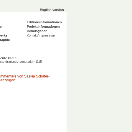
English version
Editionsinformationen
en
Projektinformationen
Herausgeber
werke
Kontakt/Impressum
graphie
ente URL:
a.sandrart.net/-annotation-1115
ommentare von Saskia Schäfer-
 anzeigen